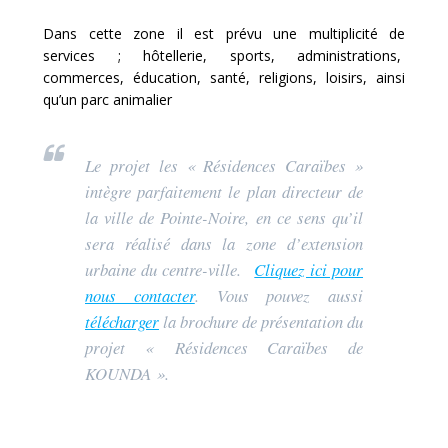
Dans cette zone il est prévu une multiplicité de
services ; hôtellerie, sports, administrations,
commerces, éducation, santé, religions, loisirs, ainsi
qu’un parc animalier
Le projet les « Résidences Caraïbes »
intègre parfaitement le plan directeur de
la ville de Pointe-Noire, en ce sens qu’il
sera réalisé dans la zone d’extension
urbaine du centre-ville.
Cliquez ici pour
nous contacter
. Vous pouvez aussi
télécharger
la brochure de présentation du
projet « Résidences Caraïbes de
KOUNDA ».