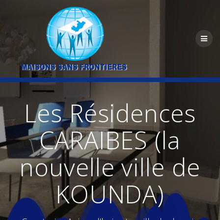
Skip
to
content
Les Résidences
CARAIBES (la
nouvelle ville de
KOUNDA)