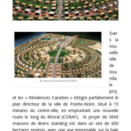
Dan
s la
nou
velle
ville
de
Kou
nda,
Résidence Caraibe de KOUNDA
le
proj
et les « Résidences Caraïbes » intègre parfaitement le
plan directeur de la ville de Pointe-Noire. Situé à 15
minutes du centre-ville, en empruntant une nouvelle
route le long du littoral (CORAF), le projet de 3000
maisons de divers standing est dans un site de 600
hectares environ, avec une vue imprenable sur la baie