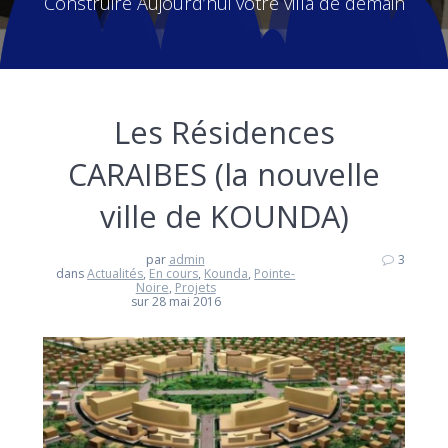
Construire Aujourd’hui votre villa de demain
Les Résidences
CARAIBES (la nouvelle
ville de KOUNDA)
par
admin
3
dans
Actualités
,
En cours
,
Kounda
,
Pointe-
Noire
,
Projets
sur 28 mai 2016