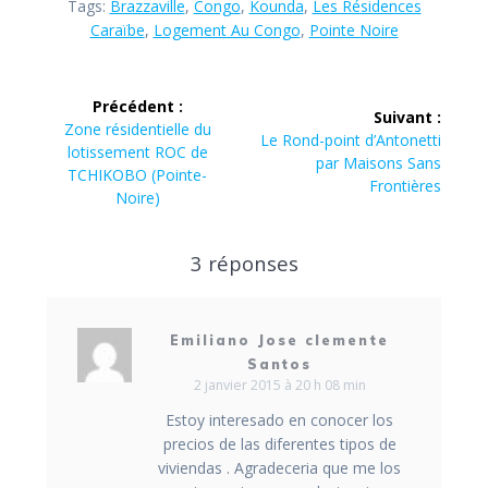
Tags:
Brazzaville
,
Congo
,
Kounda
,
Les Résidences
Caraïbe
,
Logement Au Congo
,
Pointe Noire
Navigation
Précédent :
Suivant :
de
Article
Zone résidentielle du
Article
Le Rond-point d’Antonetti
précédent :
lotissement ROC de
suivant :
par Maisons Sans
l’article
TCHIKOBO (Pointe-
Frontières
Noire)
3 réponses
Emiliano Jose clemente
Santos
2 janvier 2015 à 20 h 08 min
Estoy interesado en conocer los
precios de las diferentes tipos de
viviendas . Agradeceria que me los