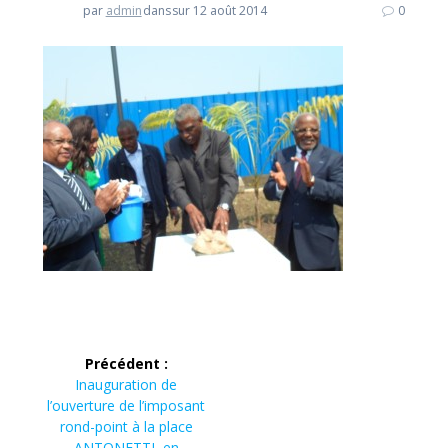
par
admin
dans
sur 12 août 2014
0
Navigation
Précédent :
de
Article
Inauguration de
précédent :
l’ouverture de l’imposant
l’article
rond-point à la place
ANTONETTI, en